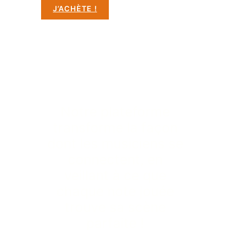
J’ACHÈTE !
Notre plateforme
transforme la façon
dont les musiciens se
connectent, en
veillant à ce que
chaque note jouée
trouve sa scène
parfaite !